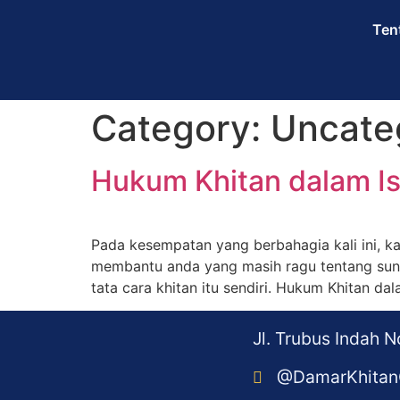
Ten
Category:
Uncate
Hukum Khitan dalam Is
Pada kesempatan yang berbahagia kali ini, 
membantu anda yang masih ragu tentang suna
tata cara khitan itu sendiri. Hukum Khitan da
Jl. Trubus Indah 
@DamarKhitan