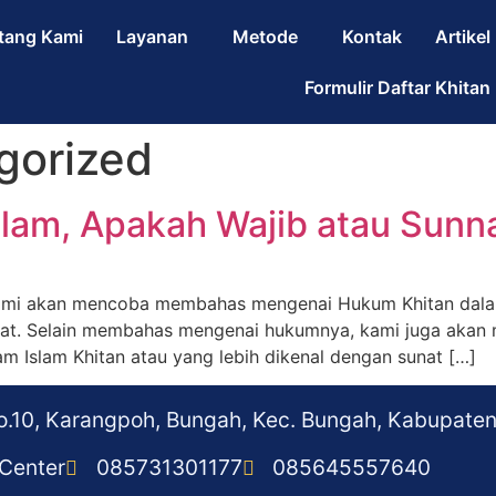
tang Kami
Layanan
Metode
Kontak
Artikel
Formulir Daftar Khitan
gorized
lam, Apakah Wajib atau Sunn
kami akan mencoba membahas mengenai Hukum Khitan dalam 
t. Selain membahas mengenai hukumnya, kami juga akan m
lam Islam Khitan atau yang lebih dikenal dengan sunat […]
No.10, Karangpoh, Bungah, Kec. Bungah, Kabupaten
Center
085731301177
085645557640