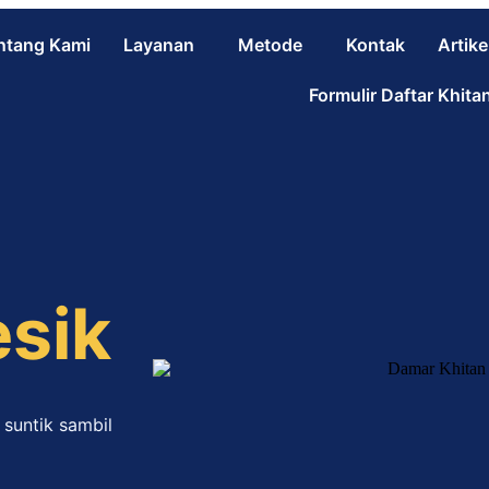
ntang Kami
Layanan
Metode
Kontak
Artike
Formulir Daftar Khita
esik
suntik sambil