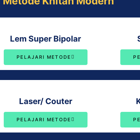
n Metode Khitan Modern
Lem Super Bipolar
PELAJARI METODE
P
Laser/ Couter
PELAJARI METODE
P