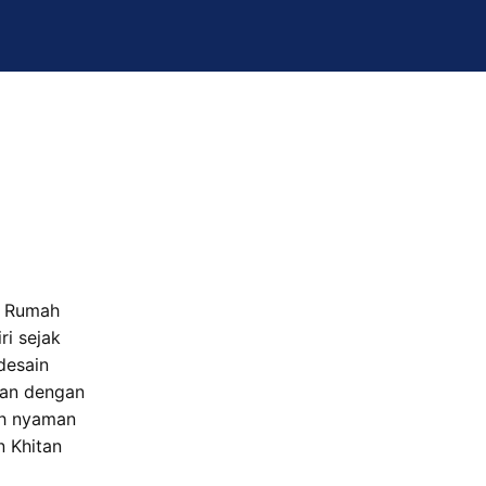
r Rumah
ri sejak
desain
an dengan
ih nyaman
n Khitan