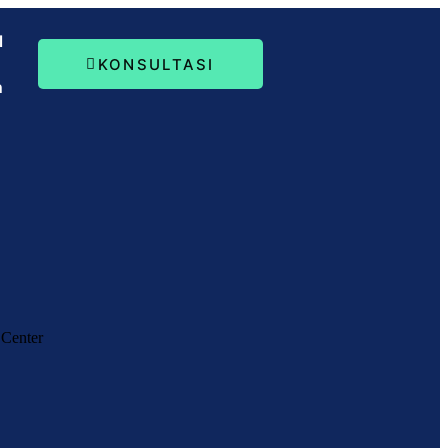
l
KONSULTASI
n